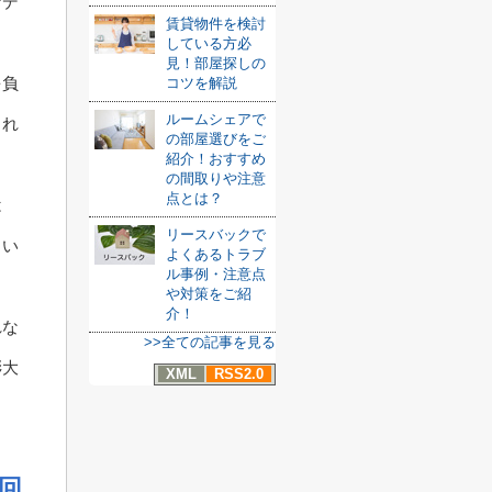
なデ
賃貸物件を検討
している方必
見！部屋探しの
を負
コツを解説
ルームシェアで
られ
の部屋選びをご
紹介！おすすめ
の間取りや注意
点とは？
は
リースバックで
とい
よくあるトラブ
ル事例・注意点
や対策をご紹
介！
れな
>>全ての記事を見る
膨大
XML
RSS2.0
回