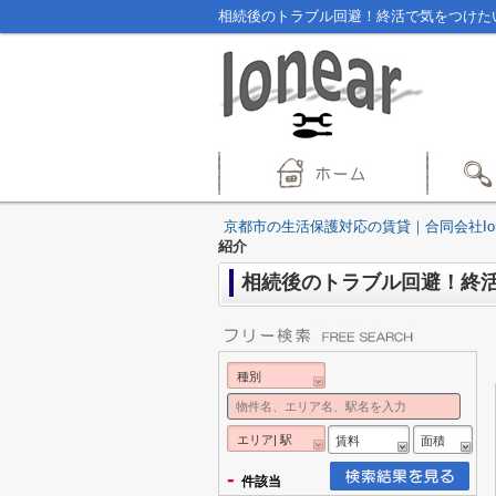
相続後のトラブル回避！終活で気をつけたい
京都市の生活保護対応の賃貸｜合同会社Ion
紹介
相続後のトラブル回避！終
種別
エリア| 駅
賃料
面積
-
件該当