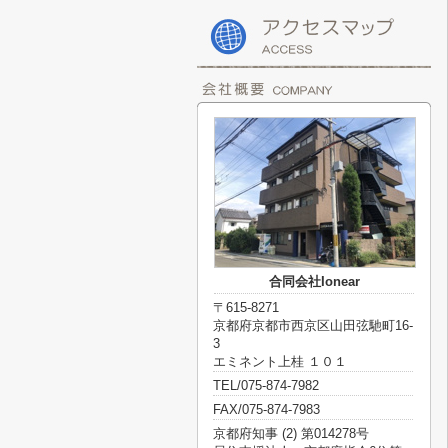
合同会社Ionear
〒615-8271
京都府京都市西京区山田弦馳町16-
3
エミネント上桂 １０１
TEL/075-874-7982
FAX/075-874-7983
京都府知事 (2) 第014278号