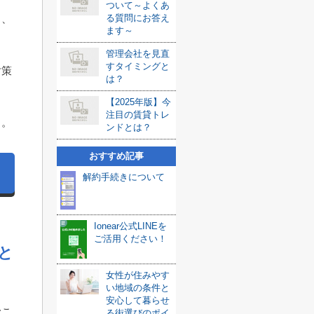
ついて～よくあ
と、
る質問にお答え
ます～
管理会社を見直
すタイミングと
対策
は？
【2025年版】今
注目の賃貸トレ
う。
ンドとは？
おすすめ記事
解約手続きについて
Ionear公式LINEを
ご活用ください！
と
女性が住みやす
い地域の条件と
安心して暮らせ
むこ
る街選びのポイ