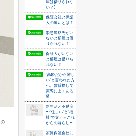
屋は借りられな
い？】
保証会社と保証
人の違いとは？
緊急連絡先がい
ないと部屋は借
りられない？
保証人がいない
と部屋は借りら
れない？
”高齢だから難し
い”と言われた方
へ。賃貸探しで
実際によくある
壁
新生活と不動産
〜“住まい”と“福
祉”で支えるこれ
いの
からの暮らし〜
家賃保証会社に