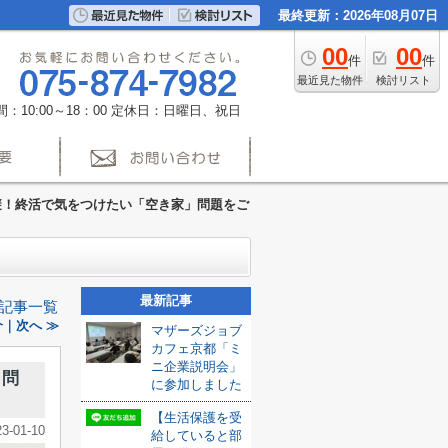
最終更新：2026年08月07日
00
00
件
件
最近見た物件
検討リスト
：10:00～18：00
定休日：日曜日、祝日
避！終活で気をつけたい「空き家」問題をご
最新記事
記事一覧
｜次へ ≫
マザーズジョブ
カフェ京都「ミ
ニ企業説明会」
」問
に参加しました
【生活保護を受
23-01-10
給していると部