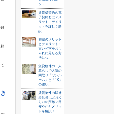
ント
賃貸借契約の電
子契約とは？メ
リット・デメリ
ットを詳しく解
が難
説
和室のメリット
とデメリット！
に頼
古い和室をおし
ゃれに見せる方
法につ...
めて
賃貸物件の一人
暮らしで人気の
間取り「ワンル
ーム」と「1K」
の違い...
空き
賃貸物件の駅徒
歩10分はどれく
らいの距離？目
安や住むメリッ
トを解説！