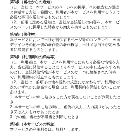
第3条（当社からの通知）
（1） 当社は、本サービスのページへの掲示、その他当社が適当
と判断する方法・範囲で、利用者が本サービスを利用するうえで
必要な事項を通知するものとします。
（2） 前項に定める通知は、当社が当該通知の内容を、本サービ
スのページに掲示した時点から効力を有するものとします。
第4条（著作権）
本サービスにおいて当社が提供するページ等のコンテンツ、画面
デザインその他一切の著作物の著作権は、当社又は当社が定める
者に帰属するものとします。
第5条（利用契約の締結等）
（1） 利用者は、本サービスを利用するにあたり必要な情報を入
力、当社宛に発信することにより本サービスの申し込みをするも
のとし、当該発信情報が本サービスのサーバに格納された時点
で、利用契約が成立するものとします。
（2） 当社は、前項その他本規約の規定にかかわらず、利用者が
次のいずれかに該当する場合には、利用契約を締結しないことが
あります。
1. 本サービスの申し込みをした方が実在しないことが判明したと
き
2. 本サービスの申し込み時に、虚偽の入力、入力誤りがあったと
き又は入力もれがあったとき
3. その他、当社が不適当と判断したとき
第6条（本サービスの料金）
本サービスの利用料金は、無料とします。