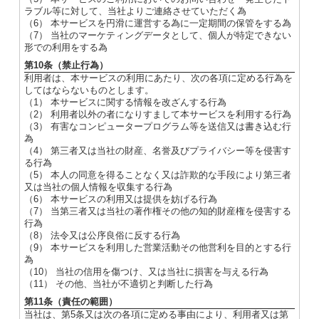
ラブル等に対して、当社よりご連絡させていただく為
（6） 本サービスを円滑に運営する為に一定期間の保管をする為
（7） 当社のマーケティングデータとして、個人が特定できない
形での利用をする為
第10条（禁止行為）
利用者は、本サービスの利用にあたり、次の各項に定める行為を
してはならないものとします。
（1） 本サービスに関する情報を改ざんする行為
（2） 利用者以外の者になりすまして本サービスを利用する行為
（3） 有害なコンピュータープログラム等を送信又は書き込む行
為
（4） 第三者又は当社の財産、名誉及びプライバシー等を侵害す
る行為
（5） 本人の同意を得ることなく又は詐欺的な手段により第三者
又は当社の個人情報を収集する行為
（6） 本サービスの利用又は提供を妨げる行為
（7） 当第三者又は当社の著作権その他の知的財産権を侵害する
行為
（8） 法令又は公序良俗に反する行為
（9） 本サービスを利用した営業活動その他営利を目的とする行
為
（10） 当社の信用を傷つけ、又は当社に損害を与える行為
（11） その他、当社が不適切と判断した行為
第11条（責任の範囲）
当社は、第5条又は次の各項に定める事由により、利用者又は第