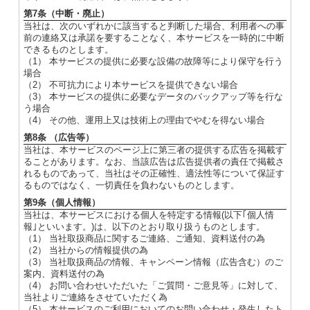
第7条（中断・廃止）
当社は、次のいずれかに該当すると判断した場合、利用者への事
前の連絡又は承諾を要することなく、本サービスを一時的に中断
できるものとします。
（1） 本サービスの提供に必要な設備の故障等により保守を行う
場合
（2） 不可抗力により本サービスを提供できない場合
（3） 本サービスの提供に必要なデータのバックアップ等を行な
う場合
（4） その他、運用上又は技術上の理由でやむを得ない場合
第8条 （広告等）
当社は、本サービスのページ上に第三者の提供する広告を掲載す
ることがあります。なお、当該広告は広告提供者の責任で掲載さ
れるものであって、当社はその正確性、適法性等について保証す
るものではなく、一切責任を負わないものとします。
第9条（個人情報）
当社は、本サービスにおける個人を特定する情報(以下｢個人情
報｣といいます。)は、以下のとおり取り扱うものとします。
（1） 当社取扱商品に関するご連絡、ご通知、資料送付の為
（2） 当社からの情報提供の為
（3） 当社取扱商品の情報、キャンペーン情報（広告含む）のご
案内、資料送付の為
（4） お問い合わせいただいた「ご質問・ご意見等」に対して、
当社よりご連絡をさせていただく為
（5） 本サービスのご利用においてのお問い合わせ・発生したト