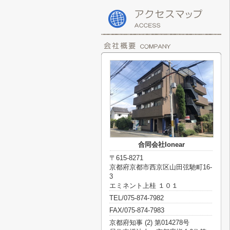
合同会社Ionear
〒615-8271
京都府京都市西京区山田弦馳町16-
3
エミネント上桂 １０１
TEL/075-874-7982
FAX/075-874-7983
京都府知事 (2) 第014278号