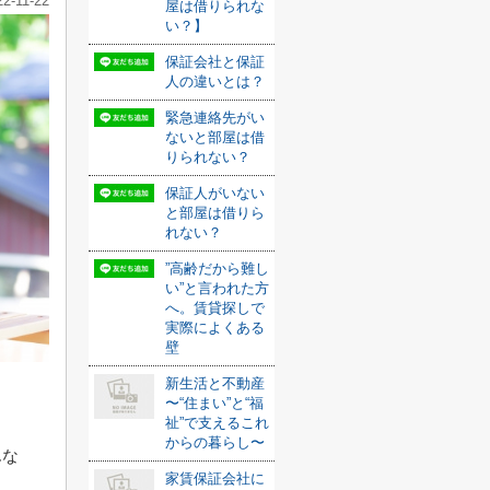
22-11-22
屋は借りられな
い？】
保証会社と保証
人の違いとは？
緊急連絡先がい
ないと部屋は借
りられない？
保証人がいない
と部屋は借りら
れない？
”高齢だから難し
い”と言われた方
へ。賃貸探しで
実際によくある
壁
新生活と不動産
〜“住まい”と“福
祉”で支えるこれ
からの暮らし〜
んな
家賃保証会社に