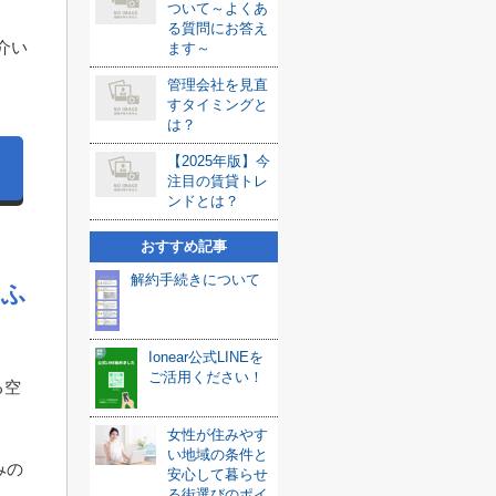
ついて～よくあ
る質問にお答え
介い
ます～
管理会社を見直
すタイミングと
は？
【2025年版】今
注目の賃貸トレ
ンドとは？
おすすめ記事
解約手続きについて
らふ
Ionear公式LINEを
ご活用ください！
る空
女性が住みやす
い地域の条件と
みの
安心して暮らせ
る街選びのポイ