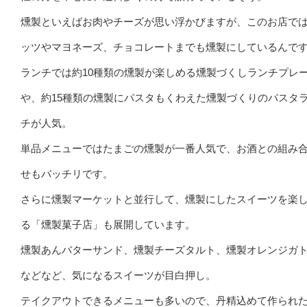
燻製といえばお肉やチーズが思い浮かびますが、このお店で
ッツやマヨネーズ、チョコレートまでも燻製にしているんで
ランチでは約10種類の燻製が楽しめる燻製づくしランチプレ
や、約15種類の燻製にパスタもくわえた燻製づくりのパスタ
チが人気。
単品メニューではたまごの燻製が一番人気で、お酒との組み
せもバッチリです。
さらに燻製マーケットと並行して、燻製にしたスイーツを楽
る「燻製菓子店」も展開しています。
燻製あんバターサンド、燻製チーズタルト、燻製オレンジガ
などなど、気になるスイーツが目白押し。
テイクアウトできるメニューも多いので、丹精込めて作られ