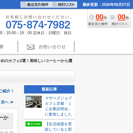
最終更新：2026年08月07日
00
00
件
件
最近見た物件
検討リスト
：10:00～18：00
定休日：日曜日、祝日
めのカフェ2選！美味しいコーヒーから燻
最新記事
ご紹介！
マザーズジョブ
次へ ≫
カフェ京都「ミ
ニ企業説明会」
に参加しました
ーか
【生活保護を受
給していると部