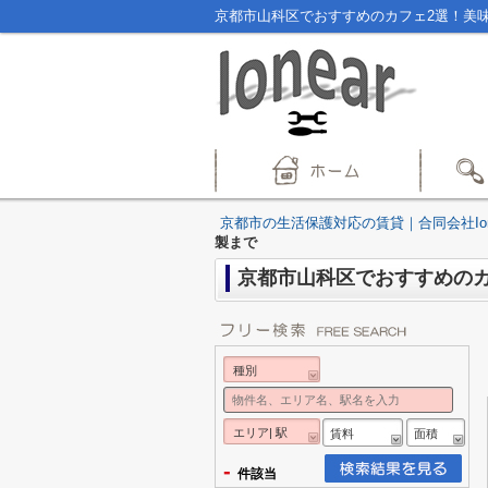
京都市山科区でおすすめのカフェ2選！美味
京都市の生活保護対応の賃貸｜合同会社Ion
製まで
京都市山科区でおすすめの
種別
エリア| 駅
賃料
面積
-
件該当