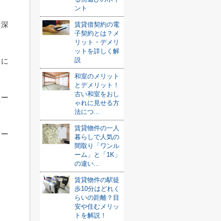
ント
、深
賃貸借契約の電
子契約とは？メ
リット・デメリ
ットを詳しく解
説
くに
和室のメリット
とデメリット！
古い和室をおし
ュー
ゃれに見せる方
法につ...
賃貸物件の一人
ヒー
暮らしで人気の
間取り「ワンル
ーム」と「1K」
の違い...
賃貸物件の駅徒
歩10分はどれく
らいの距離？目
安や住むメリッ
トを解説！