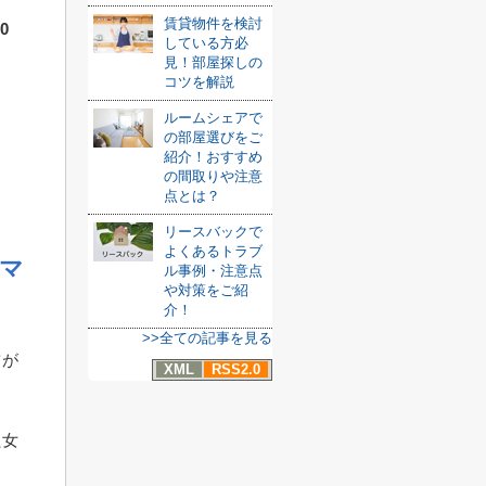
賃貸物件を検討
0
している方必
見！部屋探しの
コツを解説
ルームシェアで
の部屋選びをご
紹介！おすすめ
の間取りや注意
点とは？
リースバックで
よくあるトラブ
マ
ル事例・注意点
や対策をご紹
介！
>>全ての記事を見る
ツが
XML
RSS2.0
た女