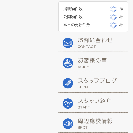
掲載物件数
件
公開物件数
件
本日の更新件数
件