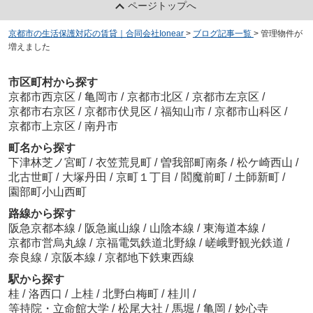
ページトップへ
京都市の生活保護対応の賃貸｜合同会社Ionear
>
ブログ記事一覧
>
管理物件が
増えました
市区町村から探す
京都市西京区
/
亀岡市
/
京都市北区
/
京都市左京区
/
京都市右京区
/
京都市伏見区
/
福知山市
/
京都市山科区
/
京都市上京区
/
南丹市
町名から探す
下津林芝ノ宮町
/
衣笠荒見町
/
曽我部町南条
/
松ケ崎西山
/
北古世町
/
大塚丹田
/
京町１丁目
/
閻魔前町
/
土師新町
/
園部町小山西町
路線から探す
阪急京都本線
/
阪急嵐山線
/
山陰本線
/
東海道本線
/
京都市営烏丸線
/
京福電気鉄道北野線
/
嵯峨野観光鉄道
/
奈良線
/
京阪本線
/
京都地下鉄東西線
駅から探す
桂
/
洛西口
/
上桂
/
北野白梅町
/
桂川
/
等持院・立命館大学
/
松尾大社
/
馬堀
/
亀岡
/
妙心寺