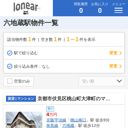
閲覧履歴
お気に入り
メニュー
0
0
六地蔵駅物件一覧
1
1
1～1
該当物件数
件
空き数
件
件を表示
駅で絞り込む
変更
変更
絞り込み条件：
なし
空室のみ
京都市伏見区桃山町大津町のマンション
賃貸 | マンション
敷0
4
万円
京阪宇治線
「
桃山南口
」駅 徒歩9分
奈良線
「
六地蔵
」駅 徒歩12分