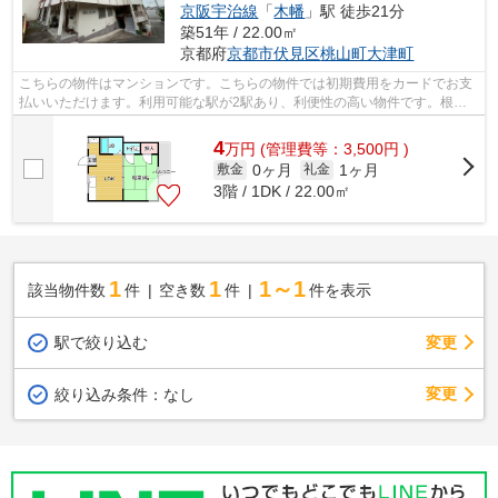
京阪宇治線
「
木幡
」駅 徒歩21分
築51年 / 22.00㎡
京都府
京都市伏見区
桃山町大津町
こちらの物件はマンションです。こちらの物件では初期費用をカードでお支
払いいただけます。利用可能な駅が2駅あり、利便性の高い物件です。根強
いニーズを誇る駅近の物件となり、徒歩...
4
万
円
(管理費等：3,500円 )
0ヶ月
1ヶ月
敷金
礼金
3階 / 1DK / 22.00㎡
1
1
1～1
該当物件数
件
空き数
件
件を表示
駅で絞り込む
変更
変更
絞り込み条件：
なし