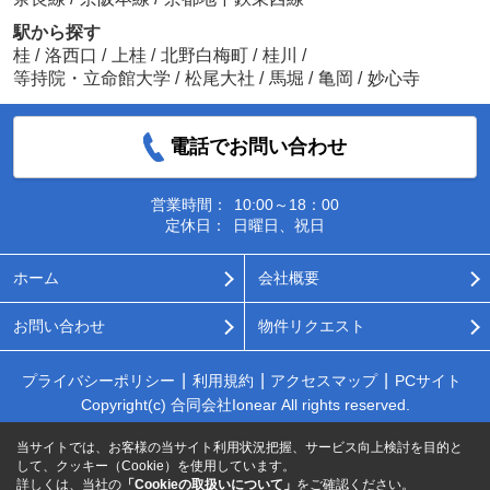
駅から探す
桂
/
洛西口
/
上桂
/
北野白梅町
/
桂川
/
等持院・立命館大学
/
松尾大社
/
馬堀
/
亀岡
/
妙心寺
電話でお問い合わせ
営業時間：
10:00～18：00
定休日：
日曜日、祝日
ホーム
会社概要
お問い合わせ
物件リクエスト
プライバシーポリシー
利用規約
アクセスマップ
PCサイト
Copyright(c) 合同会社Ionear All rights reserved.
当サイトでは、お客様の当サイト利用状況把握、サービス向上検討を目的と
して、クッキー（Cookie）を使用しています。
詳しくは、当社の
「Cookieの取扱いについて」
をご確認ください。