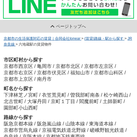
ページトップへ
京都市の生活保護対応の賃貸｜合同会社Ionear
>
(賃貸)路線・駅から探す
>
JR
奈良線
>
六地蔵駅の賃貸物件
市区町村から探す
京都市西京区
/
亀岡市
/
京都市北区
/
京都市左京区
/
京都市右京区
/
京都市伏見区
/
福知山市
/
京都市山科区
/
京都市上京区
/
南丹市
町名から探す
下津林芝ノ宮町
/
衣笠荒見町
/
曽我部町南条
/
松ケ崎西山
/
北古世町
/
大塚丹田
/
京町１丁目
/
閻魔前町
/
土師新町
/
園部町小山西町
路線から探す
阪急京都本線
/
阪急嵐山線
/
山陰本線
/
東海道本線
/
京都市営烏丸線
/
京福電気鉄道北野線
/
嵯峨野観光鉄道
/
奈良線
/
京阪本線
/
京都地下鉄東西線