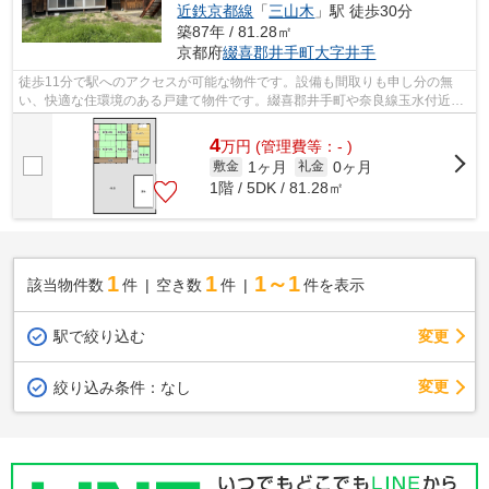
近鉄京都線
「
三山木
」駅 徒歩30分
築87年 / 81.28㎡
京都府
綴喜郡井手町
大字井手
徒歩11分で駅へのアクセスが可能な物件です。設備も間取りも申し分の無
い、快適な住環境のある戸建て物件です。綴喜郡井手町や奈良線玉水付近で
あなたのライフスタイルに合った賃貸戸...
4
万
円
(管理費等：- )
1ヶ月
0ヶ月
敷金
礼金
1階 / 5DK / 81.28㎡
1
1
1～1
該当物件数
件
空き数
件
件を表示
駅で絞り込む
変更
変更
絞り込み条件：
なし