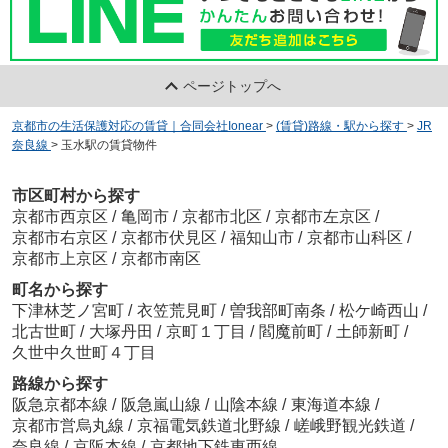
ページトップへ
京都市の生活保護対応の賃貸｜合同会社Ionear
>
(賃貸)路線・駅から探す
>
JR
奈良線
>
玉水駅の賃貸物件
市区町村から探す
京都市西京区
/
亀岡市
/
京都市北区
/
京都市左京区
/
京都市右京区
/
京都市伏見区
/
福知山市
/
京都市山科区
/
京都市上京区
/
京都市南区
町名から探す
下津林芝ノ宮町
/
衣笠荒見町
/
曽我部町南条
/
松ケ崎西山
/
北古世町
/
大塚丹田
/
京町１丁目
/
閻魔前町
/
土師新町
/
久世中久世町４丁目
路線から探す
阪急京都本線
/
阪急嵐山線
/
山陰本線
/
東海道本線
/
京都市営烏丸線
/
京福電気鉄道北野線
/
嵯峨野観光鉄道
/
奈良線
/
京阪本線
/
京都地下鉄東西線