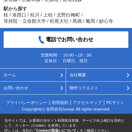
駅から探す
桂
/
洛西口
/
桂川
/
上桂
/
北野白梅町
/
等持院・立命館大学
/
松尾大社
/
馬堀
/
亀岡
/
妙心寺
電話でお問い合わせ
営業時間：
10:00～18：00
定休日：
日曜日、祝日
ホーム
会社概要
お問い合わせ
物件リクエスト
プライバシーポリシー
利用規約
アクセスマップ
PCサイト
Copyright(c) 合同会社Ionear All rights reserved.
当サイトでは、お客様の当サイト利用状況把握、サービス向上検討を目的と
して、クッキー（Cookie）を使用しています。
詳しくは、当社の
「Cookieの取扱いについて」
をご確認ください。