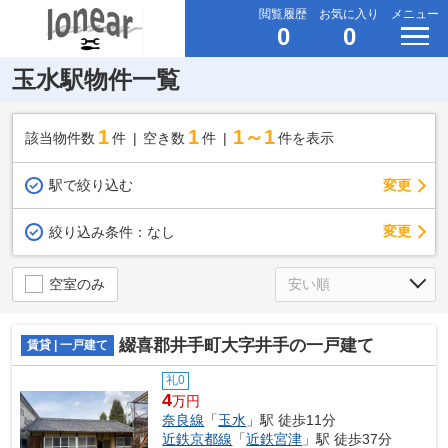
閲覧履歴
お気に入り
メニュー
0
0
玉水駅物件一覧
1
1
1～1
該当物件数
件
空き数
件
件を表示
駅で絞り込む
変更
変更
絞り込み条件：
なし
空室のみ
綴喜郡井手町大字井手の一戸建て
賃貸 | 一戸建て
礼0
4
万円
奈良線
「
玉水
」駅 徒歩11分
近鉄京都線
「
近鉄宮津
」駅 徒歩37分