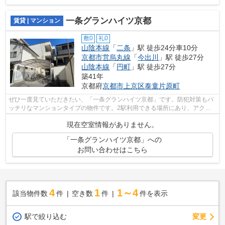
一条グランハイツ京都
賃貸 | マンション
敷0
礼0
山陰本線
「
二条
」駅 徒歩24分車10分
京都市営烏丸線
「
今出川
」駅 徒歩27分
山陰本線
「
円町
」駅 徒歩27分
築41年
京都府
京都市上京区
泰童片原町
ぜひ一度見ていただきたい、「一条グランハイツ京都」です。防犯対策もバ
ッチリなマンションタイプの物件です。2駅利用できる場所にあり、アクセ
スが便利です。自走式駐車場がある物件...
現在空室情報がありません。
「一条グランハイツ京都」への
お問い合わせはこちら
4
1
1～4
該当物件数
件
空き数
件
件を表示
駅で絞り込む
変更