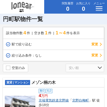
閲覧履歴
お気に入り
メニュー
0
0
円町駅物件一覧
4
1
1～4
該当物件数
件
空き数
件
件を表示
駅で絞り込む
変更
変更
絞り込み条件：
なし
空室のみ
メゾン桐の木
賃貸 | マンション
敷0
礼0
4
万円
京福電気鉄道北野線
「
北野白梅町
」駅 徒
歩18分