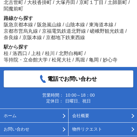
北古世町
/
大枝沓掛町
/
大塚丹田
/
京町１丁目
/
土師新町
/
閻魔前町
路線から探す
阪急京都本線
/
阪急嵐山線
/
山陰本線
/
東海道本線
/
京都市営烏丸線
/
京福電気鉄道北野線
/
嵯峨野観光鉄道
/
奈良線
/
京阪本線
/
京都地下鉄東西線
駅から探す
桂
/
洛西口
/
上桂
/
桂川
/
北野白梅町
/
等持院・立命館大学
/
松尾大社
/
馬堀
/
亀岡
/
妙心寺
電話でお問い合わせ
営業時間：
10:00～18：00
定休日：
日曜日、祝日
ホーム
会社概要
お問い合わせ
物件リクエスト