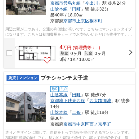
京都市営烏丸線
「
今出川
」駅 徒歩24分
山陰本線
「
円町
」駅 徒歩32分
築40年 / 18.00㎡
京都府
京都市上京区
桐木町
周辺に駅が二つあり、交通の利便性が高いです。こちらはマンションタイプ
になります。こちらは初期費用をカードでお支払いいただける物件です。当
社でしかご紹介できない物件も数多く...
4
万
円
(管理費等：- )
0ヶ月
0ヶ月
敷金
礼金
3階 / 1K / 18.00㎡
プチシャンテ太子道
賃貸 | マンション
敷0
礼0
山陰本線
「
円町
」駅 徒歩7分
京都地下鉄東西線
「
西大路御池
」駅 徒歩
14分
山陰本線
「
二条
」駅 徒歩18分
築36年
京都府
京都市中京区
西ノ京平町
造りとデザインに関して、自信をもって情報を提供できるマンションです。
2駅利用可能の物件です。魅力的な駅近の物件で、駅まで徒歩7分です。数多