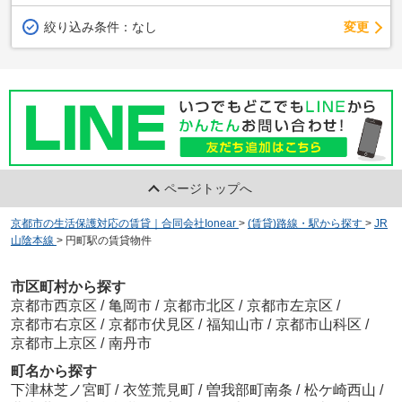
変更
絞り込み条件：
なし
ページトップへ
京都市の生活保護対応の賃貸｜合同会社Ionear
>
(賃貸)路線・駅から探す
>
JR
山陰本線
>
円町駅の賃貸物件
市区町村から探す
京都市西京区
/
亀岡市
/
京都市北区
/
京都市左京区
/
京都市右京区
/
京都市伏見区
/
福知山市
/
京都市山科区
/
京都市上京区
/
南丹市
町名から探す
下津林芝ノ宮町
/
衣笠荒見町
/
曽我部町南条
/
松ケ崎西山
/