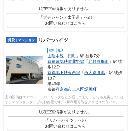
くの物件をご用意しております。お客...
現在空室情報がありません。
「プチシャンテ太子道」への
お問い合わせはこちら
リバーハイツ
賃貸 | マンション
敷0
礼0
山陰本線
「
円町
」駅 徒歩7分
京福電気鉄道北野線
「
北野白梅町
」駅 徒
歩12分
京都地下鉄東西線
「
西大路御池
」駅 徒歩
18分
築43年
京都府
京都市上京区
堀川町
室内設備はエアコン・フローリングなどが揃っており、とても充実していま
す。マンションタイプのお部屋です。2駅利用可能なアクセスの良いマンシ
ョンです。管理人が常駐しているので、...
現在空室情報がありません。
「リバーハイツ」への
お問い合わせはこちら