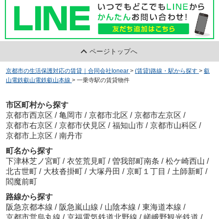
ページトップへ
京都市の生活保護対応の賃貸｜合同会社Ionear
>
(賃貸)路線・駅から探す
>
叡
山電鉄叡山電鉄叡山本線
>
一乗寺駅の賃貸物件
市区町村から探す
京都市西京区
/
亀岡市
/
京都市北区
/
京都市左京区
/
京都市右京区
/
京都市伏見区
/
福知山市
/
京都市山科区
/
京都市上京区
/
南丹市
町名から探す
下津林芝ノ宮町
/
衣笠荒見町
/
曽我部町南条
/
松ケ崎西山
/
北古世町
/
大枝沓掛町
/
大塚丹田
/
京町１丁目
/
土師新町
/
閻魔前町
路線から探す
阪急京都本線
/
阪急嵐山線
/
山陰本線
/
東海道本線
/
京都市営烏丸線
/
京福電気鉄道北野線
/
嵯峨野観光鉄道
/