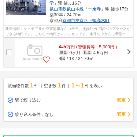
学
」駅 徒歩16分
叡山電鉄叡山本線
「
一乗寺
」駅 徒歩17分
築30年 / 24.70㎡
京都府
京都市左京区
下鴨高木町
新着情報：シェモアⅡの空室情報ならコチラ。徒歩14分で駅へのアクセスが
できる物件です。こちらの物件はマンションです。条件の中からご希望の物
件が見つからない場合は、当社スタッフ...
4.5
万
円
(管理費等：5,000円 )
0ヶ月
4.5万円
敷金
礼金
4階 / 1K / 24.70㎡
1
1
1～1
該当物件数
件
空き数
件
件を表示
駅で絞り込む
変更
変更
絞り込み条件：
なし