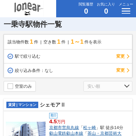
閲覧履歴
お気に入り
メニュー
0
0
一乗寺駅物件一覧
1
1
1～1
該当物件数
件
空き数
件
件を表示
駅で絞り込む
変更
変更
絞り込み条件：
なし
空室のみ
シェモアⅡ
賃貸 | マンション
敷0
4.5
万円
京都市営烏丸線
「
松ヶ崎
」駅 徒歩14分
叡山電鉄叡山本線
「
茶山・京都芸術大