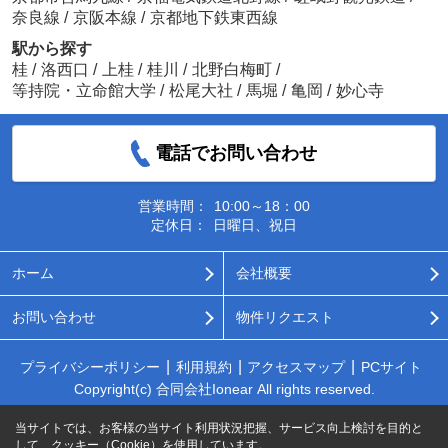
奈良線
/
京阪本線
/
京都地下鉄東西線
駅から探す
桂
/
洛西口
/
上桂
/
桂川
/
北野白梅町
/
等持院・立命館大学
/
松尾大社
/
馬堀
/
亀岡
/
妙心寺
電話でお問い合わせ
営業時間：
10:00～18：00
定休日：
日曜日、祝日
ホーム
会社概要
お問い合わせ
物件リクエスト
プライバシーポリシー
利用規約
アクセスマップ
PCサイト
Copyright(c) 合同会社Ionear All rights reserved.
当サイトでは、お客様の当サイト利用状況把握、サービス向上検討を目的と
して、クッキー（Cookie）を使用しています。