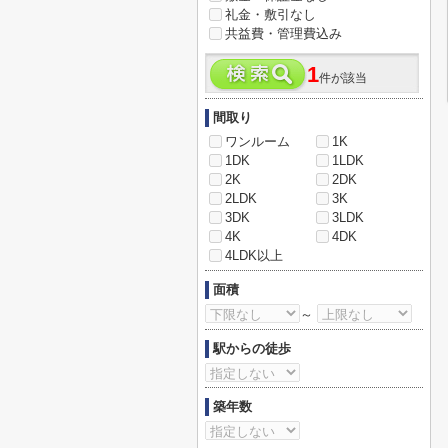
礼金・敷引なし
共益費・管理費込み
1
件が該当
間取り
ワンルーム
1K
1DK
1LDK
2K
2DK
2LDK
3K
3DK
3LDK
4K
4DK
4LDK以上
面積
～
駅からの徒歩
築年数