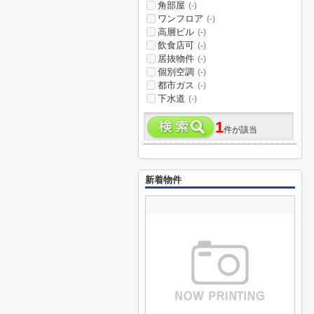
角部屋
(-)
ワンフロア
(-)
高層ビル
(-)
飲食店可
(-)
居抜物件
(-)
個別空調
(-)
都市ガス
(-)
下水道
(-)
1
件が該当
新着物件