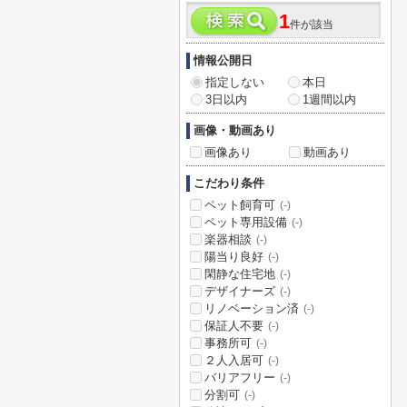
1
件が該当
情報公開日
指定しない
本日
3日以内
1週間以内
画像・動画あり
画像あり
動画あり
こだわり条件
ペット飼育可
(-)
ペット専用設備
(-)
楽器相談
(-)
陽当り良好
(-)
閑静な住宅地
(-)
デザイナーズ
(-)
リノベーション済
(-)
保証人不要
(-)
事務所可
(-)
２人入居可
(-)
バリアフリー
(-)
分割可
(-)