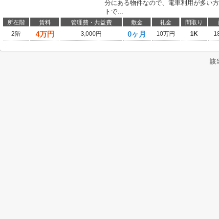
分にある物件なので、電車利用が多い方
トで...
所在階
賃料
管理費・共益費
敷金
礼金
間取り
4
万円
0ヶ月
2階
3,000円
10万円
1K
1
該