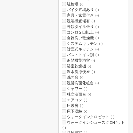
駐輪場
(-)
バイク置場あり
(-)
家具・家電付き
(-)
洗濯機置場有
(-)
外観タイル張り
(-)
コンロ２口以上
(-)
食器洗い乾燥機
(-)
システムキッチン
(-)
対面式キッチン
(-)
バス・トイレ別
(-)
追焚機能浴室
(-)
浴室乾燥機
(-)
温水洗浄便座
(-)
洗面台
(-)
洗髪洗面化粧台
(-)
シャワー
(-)
独立洗面台
(-)
エアコン
(-)
床暖房
(-)
床下収納
(-)
ウォークインクロゼット
(-)
ウォークインシューズクロゼット
(-)
収納豊富