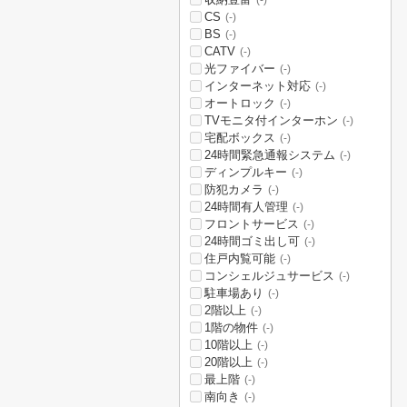
(-)
CS
(-)
BS
(-)
CATV
(-)
光ファイバー
(-)
インターネット対応
(-)
オートロック
(-)
TVモニタ付インターホン
(-)
宅配ボックス
(-)
24時間緊急通報システム
(-)
ディンプルキー
(-)
防犯カメラ
(-)
24時間有人管理
(-)
フロントサービス
(-)
24時間ゴミ出し可
(-)
住戸内覧可能
(-)
コンシェルジュサービス
(-)
駐車場あり
(-)
2階以上
(-)
1階の物件
(-)
10階以上
(-)
20階以上
(-)
最上階
(-)
南向き
(-)