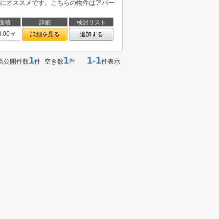
にオススメです。こちらの物件はアパー
面積
詳細
検討リスト
8.00㎡
詳細を見る
追加する
1
1
1-1
当公開件数
件 空き数
件
件表示