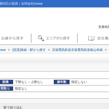
応の賃貸｜合同会社Ionear
営業時間
ear
>
(賃貸)路線・駅から探す
>
京福電気鉄道京福電気鉄道嵐山本線
>
面積
下限なし～上限なし
築年数
指定しない
間取り
指定なし
駅で絞り込む