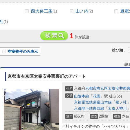
西大路三条
山ノ内
嵐電
(1)
(2)
社
(1)
1
件が該当
並び順：
空室物件のみ表示
該
京都市右京区太秦安井西裏町のアパート
京都府
京都市右京区
太秦安井西
住所
交通
山陰本線
「
花園
」駅 徒歩6分
京福電気鉄道嵐山本線
「
蚕ノ社
」
京都地下鉄東西線
「
太秦天神川
」
築63年
2階建
木造
築年
階数
構造
当社イチオシの物件の「ハイツカワイ」