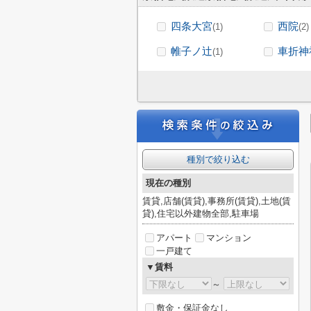
四条大宮
西院
(1)
(2)
帷子ノ辻
車折神
(1)
種別で絞り込む
現在の種別
賃貸,店舗(賃貸),事務所(賃貸),土地(賃
貸),住宅以外建物全部,駐車場
アパート
マンション
一戸建て
▼賃料
～
敷金・保証金なし