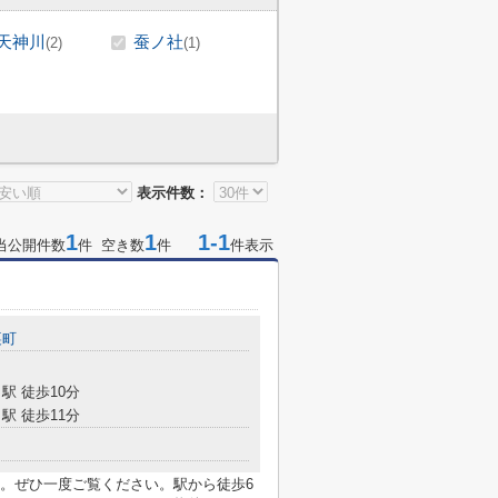
天神川
蚕ノ社
(2)
(1)
表示件数：
1
1
1-1
当公開件数
件 空き数
件
件表示
裏町
駅 徒歩10分
駅 徒歩11分
。ぜひ一度ご覧ください。駅から徒歩6