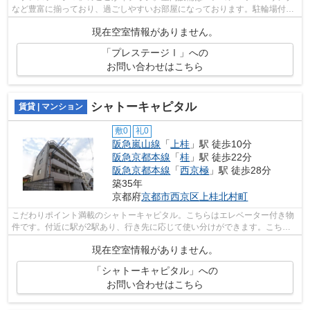
など豊富に揃っており、過ごしやすいお部屋になっております。駐輪場付き
の物件です。設備が整ったペット相談可...
現在空室情報がありません。
「プレステージⅠ」への
お問い合わせはこちら
シャトーキャピタル
賃貸 | マンション
敷0
礼0
阪急嵐山線
「
上桂
」駅 徒歩10分
阪急京都本線
「
桂
」駅 徒歩22分
阪急京都本線
「
西京極
」駅 徒歩28分
築35年
京都府
京都市西京区
上桂北村町
こだわりポイント満載のシャトーキャピタル。こちらはエレベーター付き物
件です。付近に駅が2駅あり、行き先に応じて使い分けができます。こちら
はマンションタイプになります。当社ス...
現在空室情報がありません。
「シャトーキャピタル」への
お問い合わせはこちら