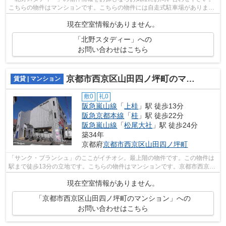
こちらの物件はマンションです。こちらの物件には自走式駐車場がありま
す。物件から約296mで駐車場に行けます...
現在空室情報がありません。
「北野スタディー」への
お問い合わせはこちら
京都市西京区山田四ノ坪町のマンション
賃貸 | マンション
敷0
礼0
阪急嵐山線
「
上桂
」駅 徒歩13分
阪急京都本線
「
桂
」駅 徒歩22分
阪急嵐山線
「
松尾大社
」駅 徒歩24分
築34年
京都府
京都市西京区
山田四ノ坪町
「サンク・ブランシュ」のここがイチオシ。最上階の物件です。この物件は
駅まで徒歩13分の立地です。こちらの物件はマンションです。京都市西京区
エリアにある賃貸情報のことなら、地...
現在空室情報がありません。
「京都市西京区山田四ノ坪町のマンション」への
お問い合わせはこちら