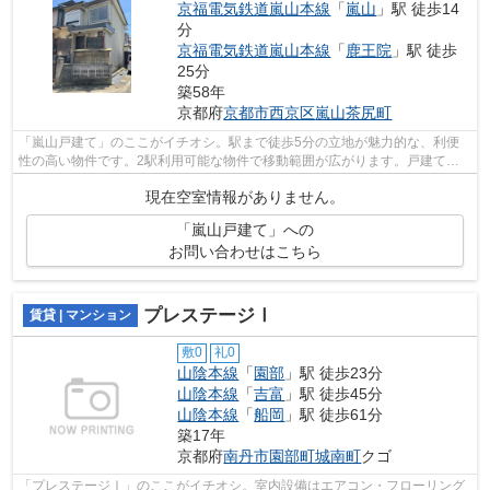
京福電気鉄道嵐山本線
「
嵐山
」駅 徒歩14
分
京福電気鉄道嵐山本線
「
鹿王院
」駅 徒歩
25分
築58年
京都府
京都市西京区
嵐山茶尻町
「嵐山戸建て」のここがイチオシ。駅まで徒歩5分の立地が魅力的な、利便
性の高い物件です。2駅利用可能な物件で移動範囲が広がります。戸建て物
件は、室内のレイアウトの自由度も高く...
現在空室情報がありません。
「嵐山戸建て」への
お問い合わせはこちら
プレステージⅠ
賃貸 | マンション
敷0
礼0
山陰本線
「
園部
」駅 徒歩23分
山陰本線
「
吉富
」駅 徒歩45分
山陰本線
「
船岡
」駅 徒歩61分
築17年
京都府
南丹市
園部町城南町
クゴ
「プレステージⅠ」のここがイチオシ。室内設備はエアコン・フローリング