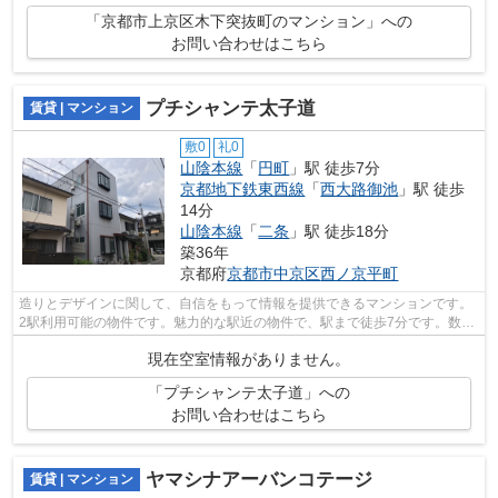
「京都市上京区木下突抜町のマンション」への
お問い合わせはこちら
プチシャンテ太子道
賃貸 | マンション
敷0
礼0
山陰本線
「
円町
」駅 徒歩7分
京都地下鉄東西線
「
西大路御池
」駅 徒歩
14分
山陰本線
「
二条
」駅 徒歩18分
築36年
京都府
京都市中京区
西ノ京平町
造りとデザインに関して、自信をもって情報を提供できるマンションです。
2駅利用可能の物件です。魅力的な駅近の物件で、駅まで徒歩7分です。数多
くの物件をご用意しております。お客...
現在空室情報がありません。
「プチシャンテ太子道」への
お問い合わせはこちら
ヤマシナアーバンコテージ
賃貸 | マンション