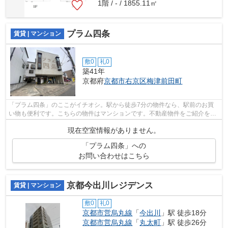
1階 / - / 1855.11㎡
プラム四条
賃貸 | マンション
敷0
礼0
築41年
京都府
京都市右京区
梅津前田町
「プラム四条」のここがイチオシ。駅から徒歩7分の物件なら、駅前のお買
い物も便利です。こちらの物件はマンションです。不動産物件をご紹介を致
します。ご納得いただけるまで親切丁寧...
現在空室情報がありません。
「プラム四条」への
お問い合わせはこちら
京都今出川レジデンス
賃貸 | マンション
敷0
礼0
京都市営烏丸線
「
今出川
」駅 徒歩18分
京都市営烏丸線
「
丸太町
」駅 徒歩26分