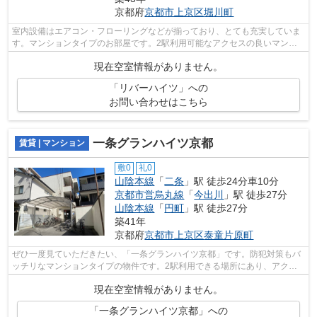
京都府
京都市上京区
堀川町
室内設備はエアコン・フローリングなどが揃っており、とても充実していま
す。マンションタイプのお部屋です。2駅利用可能なアクセスの良いマンシ
ョンです。管理人が常駐しているので、...
現在空室情報がありません。
「リバーハイツ」への
お問い合わせはこちら
一条グランハイツ京都
賃貸 | マンション
敷0
礼0
山陰本線
「
二条
」駅 徒歩24分車10分
京都市営烏丸線
「
今出川
」駅 徒歩27分
山陰本線
「
円町
」駅 徒歩27分
築41年
京都府
京都市上京区
泰童片原町
ぜひ一度見ていただきたい、「一条グランハイツ京都」です。防犯対策もバ
ッチリなマンションタイプの物件です。2駅利用できる場所にあり、アクセ
スが便利です。自走式駐車場がある物件...
現在空室情報がありません。
「一条グランハイツ京都」への