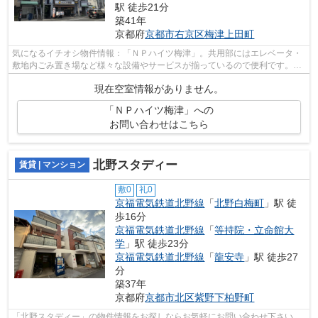
駅 徒歩21分
築41年
京都府
京都市右京区
梅津上田町
気になるイチオシ物件情報：「ＮＰハイツ梅津」。共用部にはエレベータ・
敷地内ごみ置き場など様々な設備やサービスが揃っているので便利です。周
辺に2駅ありの電車通勤しやすいマンシ...
現在空室情報がありません。
「ＮＰハイツ梅津」への
お問い合わせはこちら
北野スタディー
賃貸 | マンション
敷0
礼0
京福電気鉄道北野線
「
北野白梅町
」駅 徒
歩16分
京福電気鉄道北野線
「
等持院・立命館大
学
」駅 徒歩23分
京福電気鉄道北野線
「
龍安寺
」駅 徒歩27
分
築37年
京都府
京都市北区
紫野下柏野町
「北野スタディー」の物件情報をお探しならお気軽にお問い合わせ下さい。