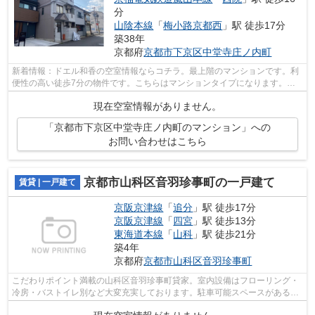
分
山陰本線
「
梅小路京都西
」駅 徒歩17分
築38年
京都府
京都市下京区
中堂寺庄ノ内町
新着情報：ドエル和香の空室情報ならコチラ。最上階のマンションです。利
便性の高い徒歩7分の物件です。こちらはマンションタイプになります。山
陰本線丹波口周辺の物件で気になること...
現在空室情報がありません。
「京都市下京区中堂寺庄ノ内町のマンション」への
お問い合わせはこちら
京都市山科区音羽珍事町の一戸建て
賃貸 | 一戸建て
京阪京津線
「
追分
」駅 徒歩17分
京阪京津線
「
四宮
」駅 徒歩13分
東海道本線
「
山科
」駅 徒歩21分
築4年
京都府
京都市山科区
音羽珍事町
こだわりポイント満載の山科区音羽珍事町貸家。室内設備はフローリング・
冷房・バストイレ別など大変充実しております。駐車可能スペースがあるの
で遠くへの駐車が不要です。敷地内に...