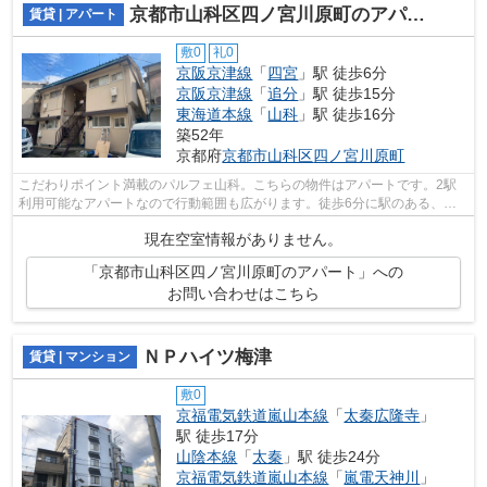
京都市山科区四ノ宮川原町のアパート
賃貸 | アパート
敷0
礼0
京阪京津線
「
四宮
」駅 徒歩6分
京阪京津線
「
追分
」駅 徒歩15分
東海道本線
「
山科
」駅 徒歩16分
築52年
京都府
京都市山科区
四ノ宮川原町
こだわりポイント満載のパルフェ山科。こちらの物件はアパートです。2駅
利用可能なアパートなので行動範囲も広がります。徒歩6分に駅のある、ニ
ーズの高い物件です。こちら京都市山科...
現在空室情報がありません。
「京都市山科区四ノ宮川原町のアパート」への
お問い合わせはこちら
ＮＰハイツ梅津
賃貸 | マンション
敷0
京福電気鉄道嵐山本線
「
太秦広隆寺
」
駅 徒歩17分
山陰本線
「
太秦
」駅 徒歩24分
京福電気鉄道嵐山本線
「
嵐電天神川
」