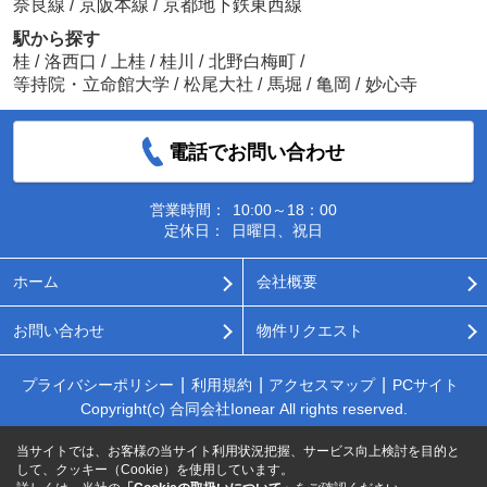
奈良線
/
京阪本線
/
京都地下鉄東西線
駅から探す
桂
/
洛西口
/
上桂
/
桂川
/
北野白梅町
/
等持院・立命館大学
/
松尾大社
/
馬堀
/
亀岡
/
妙心寺
電話でお問い合わせ
営業時間：
10:00～18：00
定休日：
日曜日、祝日
ホーム
会社概要
お問い合わせ
物件リクエスト
プライバシーポリシー
利用規約
アクセスマップ
PCサイト
Copyright(c) 合同会社Ionear All rights reserved.
当サイトでは、お客様の当サイト利用状況把握、サービス向上検討を目的と
して、クッキー（Cookie）を使用しています。