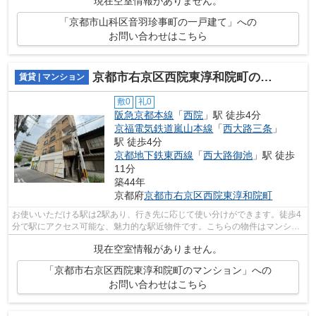
現在空室情報がありません。
「京都市山科区音羽珍事町の一戸建て」への
お問い合わせはこちら
京都市右京区西院東淳和院町のマンション
賃貸 | マンション
敷0
礼0
阪急京都本線
「
西院
」駅 徒歩4分
京福電気鉄道嵐山本線
「
西大路三条
」
駅 徒歩4分
京都地下鉄東西線
「
西大路御池
」駅 徒歩
11分
築44年
京都府
京都市右京区
西院東淳和院町
お使いいただける駅は2駅あり、行き先に応じて使い分けができます。徒歩4
分で駅にアクセス可能な、魅力的な駅近物件です。こちらの物件はマンショ
ンです。お求めのエリアの中からお探...
現在空室情報がありません。
「京都市右京区西院東淳和院町のマンション」への
お問い合わせはこちら