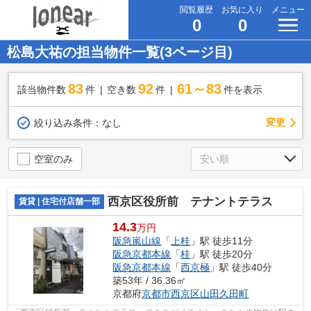
閲覧履歴
お気に入り
メニュー
0
0
松島大祐の担当物件一覧(3ページ目)
83
92
61～83
該当物件数
件
空き数
件
件を表示
変更
絞り込み条件：
なし
空室のみ
西京区役所前 テナントテラス
賃貸 | 住宅付店舗一部
14.3
万円
阪急嵐山線
「
上桂
」駅 徒歩11分
阪急京都本線
「
桂
」駅 徒歩20分
阪急京都本線
「
西京極
」駅 徒歩40分
築53年 / 36.36㎡
京都府
京都市西京区
山田久田町