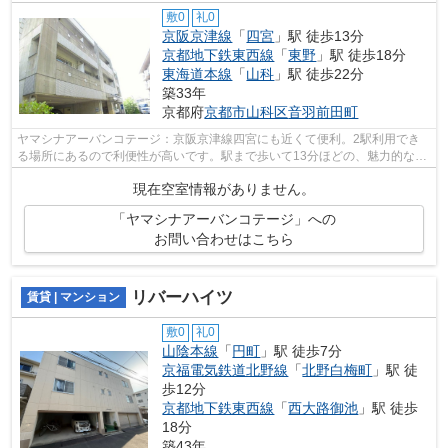
敷0
礼0
京阪京津線
「
四宮
」駅 徒歩13分
京都地下鉄東西線
「
東野
」駅 徒歩18分
東海道本線
「
山科
」駅 徒歩22分
築33年
京都府
京都市山科区
音羽前田町
ヤマシナアーバンコテージ：京阪京津線四宮にも近くて便利。2駅利用でき
る場所にあるので利便性が高いです。駅まで歩いて13分ほどの、魅力的な立
地の物件です。こちらはマンションタイ...
現在空室情報がありません。
「ヤマシナアーバンコテージ」への
お問い合わせはこちら
リバーハイツ
賃貸 | マンション
敷0
礼0
山陰本線
「
円町
」駅 徒歩7分
京福電気鉄道北野線
「
北野白梅町
」駅 徒
歩12分
京都地下鉄東西線
「
西大路御池
」駅 徒歩
18分
築43年