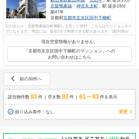
叡山電鉄叡山本線
「
元田中
」駅 徒歩13分
京阪鴨東線
「
神宮丸太町
」駅 徒歩19分
築47年
京都府
京都市左京区
田中下柳町
日の出ビル：京阪鴨東線出町柳駅にも近くて便利。こちらはマンションタイ
プになります。周辺には、徒歩2分で利用できる駅があります。2駅利用がで
きるので電車の利用に役立つマンショ...
現在空室情報がありません。
「京都市左京区田中下柳町のマンション」への
お問い合わせはこちら
前の30件へ
83
92
61～83
該当物件数
件
空き数
件
件を表示
変更
絞り込み条件：
なし