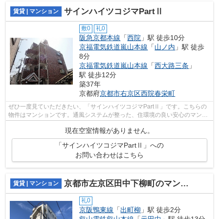
サインハイツコジマPartⅡ
賃貸 | マンション
敷0
礼0
阪急京都本線
「
西院
」駅 徒歩10分
京福電気鉄道嵐山本線
「
山ノ内
」駅 徒歩
8分
京福電気鉄道嵐山本線
「
西大路三条
」
駅 徒歩12分
築37年
京都府
京都市右京区
西院春栄町
ぜひ一度見ていただきたい、「サインハイツコジマPartⅡ」です。こちらの
物件はマンションです。通風システムが整った、住環境の良い安心のマンシ
ョンです。2駅利用可能のマンションで...
現在空室情報がありません。
「サインハイツコジマPartⅡ」への
お問い合わせはこちら
京都市左京区田中下柳町のマンション
賃貸 | マンション
礼0
京阪鴨東線
「
出町柳
」駅 徒歩2分