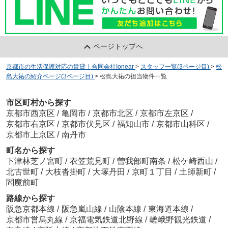
ページトップへ
京都市の生活保護対応の賃貸｜合同会社Ionear
>
スタッフ一覧(3ページ目)
>
松
島大祐の紹介ページ(3ページ目)
>
松島大祐の担当物件一覧
市区町村から探す
京都市西京区
/
亀岡市
/
京都市北区
/
京都市左京区
/
京都市右京区
/
京都市伏見区
/
福知山市
/
京都市山科区
/
京都市上京区
/
南丹市
町名から探す
下津林芝ノ宮町
/
衣笠荒見町
/
曽我部町南条
/
松ケ崎西山
/
北古世町
/
大枝沓掛町
/
大塚丹田
/
京町１丁目
/
土師新町
/
閻魔前町
路線から探す
阪急京都本線
/
阪急嵐山線
/
山陰本線
/
東海道本線
/
京都市営烏丸線
/
京福電気鉄道北野線
/
嵯峨野観光鉄道
/