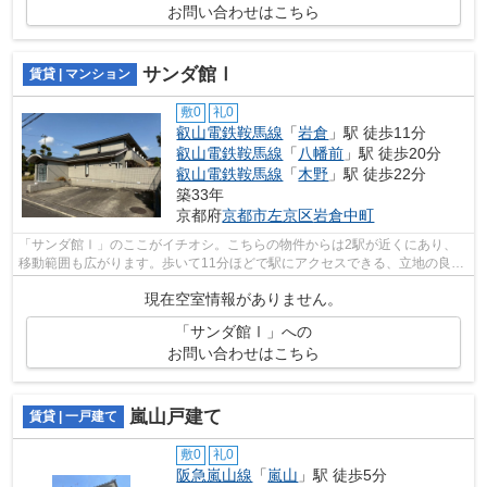
お問い合わせはこちら
サンダ館Ⅰ
賃貸 | マンション
敷0
礼0
叡山電鉄鞍馬線
「
岩倉
」駅 徒歩11分
叡山電鉄鞍馬線
「
八幡前
」駅 徒歩20分
叡山電鉄鞍馬線
「
木野
」駅 徒歩22分
築33年
京都府
京都市左京区
岩倉中町
「サンダ館Ⅰ」のここがイチオシ。こちらの物件からは2駅が近くにあり、
移動範囲も広がります。歩いて11分ほどで駅にアクセスできる、立地の良さ
も魅力の物件です。造りとデザインに関...
現在空室情報がありません。
「サンダ館Ⅰ」への
お問い合わせはこちら
嵐山戸建て
賃貸 | 一戸建て
敷0
礼0
阪急嵐山線
「
嵐山
」駅 徒歩5分