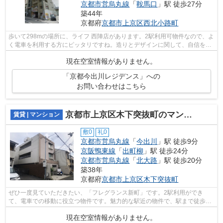
京都市営烏丸線
「
鞍馬口
」駅 徒歩27分
築44年
京都府
京都市上京区
西北小路町
歩いて298mの場所に、ライフ 西陣店があります。2駅利用可物件なので、よ
く電車を利用する方にピッタリですね。造りとデザインに関して、自信をも
って情報を提供できるマンションです...
現在空室情報がありません。
「京都今出川レジデンス」への
お問い合わせはこちら
京都市上京区木下突抜町のマンション
賃貸 | マンション
敷0
礼0
京都市営烏丸線
「
今出川
」駅 徒歩9分
京阪鴨東線
「
出町柳
」駅 徒歩24分
京都市営烏丸線
「
北大路
」駅 徒歩20分
築38年
京都府
京都市上京区
木下突抜町
ぜひ一度見ていただきたい、「フレグランス新町」です。2駅利用ができ
て、電車での移動に役立つ物件です。魅力的な駅近の物件で、駅まで徒歩9
分です。こちらの物件はマンションです。...
現在空室情報がありません。