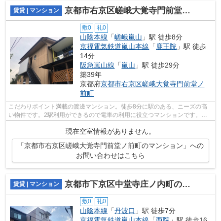
京都市右京区嵯峨大覚寺門前堂ノ前町のマンション
賃貸 | マンション
敷0
礼0
山陰本線
「
嵯峨嵐山
」駅 徒歩8分
京福電気鉄道嵐山本線
「
鹿王院
」駅 徒歩
14分
阪急嵐山線
「
嵐山
」駅 徒歩29分
築39年
京都府
京都市右京区
嵯峨大覚寺門前堂ノ
前町
こだわりポイント満載の渡邊マンション。徒歩8分に駅のある、ニーズの高
い物件です。2駅利用ができるので電車の利用に役立つマンションです。こ
ちらの物件はマンションです。京都市右...
現在空室情報がありません。
「京都市右京区嵯峨大覚寺門前堂ノ前町のマンション」への
お問い合わせはこちら
京都市下京区中堂寺庄ノ内町のマンション
賃貸 | マンション
敷0
礼0
山陰本線
「
丹波口
」駅 徒歩7分
京福電気鉄道嵐山本線
「
西院
」駅 徒歩16