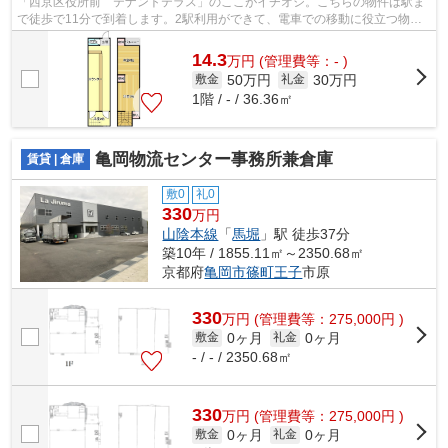
「西京区役所前 テナントテラス」のここがイチオシ。こちらの物件は駅ま
で徒歩で11分で到着します。2駅利用ができて、電車での移動に役立つ物件
です。
14.3
万
円
(管理費等：- )
50万円
30万円
敷金
礼金
1階 / - / 36.36㎡
亀岡物流センター事務所兼倉庫
賃貸 | 倉庫
敷0
礼0
330
万円
山陰本線
「
馬堀
」駅 徒歩37分
築10年 / 1855.11㎡～2350.68㎡
京都府
亀岡市
篠町王子
市原
330
万
円
(管理費等：275,000円 )
0ヶ月
0ヶ月
敷金
礼金
- / - / 2350.68㎡
330
万
円
(管理費等：275,000円 )
0ヶ月
0ヶ月
敷金
礼金