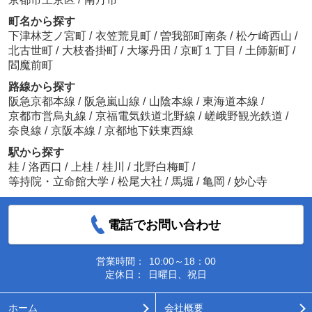
町名から探す
下津林芝ノ宮町
/
衣笠荒見町
/
曽我部町南条
/
松ケ崎西山
/
北古世町
/
大枝沓掛町
/
大塚丹田
/
京町１丁目
/
土師新町
/
閻魔前町
路線から探す
阪急京都本線
/
阪急嵐山線
/
山陰本線
/
東海道本線
/
京都市営烏丸線
/
京福電気鉄道北野線
/
嵯峨野観光鉄道
/
奈良線
/
京阪本線
/
京都地下鉄東西線
駅から探す
桂
/
洛西口
/
上桂
/
桂川
/
北野白梅町
/
等持院・立命館大学
/
松尾大社
/
馬堀
/
亀岡
/
妙心寺
電話でお問い合わせ
営業時間：
10:00～18：00
定休日：
日曜日、祝日
ホーム
会社概要