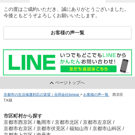
この度はご成約いただき、誠にありがとうございました。
今後ともどうぞよろしくお願いいたします。
お客様の声一覧
ページトップへ
京都市の生活保護対応の賃貸｜合同会社Ionear
>
お客様の声一覧
>
西京区
T.K様
市区町村から探す
京都市西京区
/
亀岡市
/
京都市北区
/
京都市左京区
/
京都市右京区
/
京都市伏見区
/
福知山市
/
京都市山科区
/
京都市上京区
/
南丹市