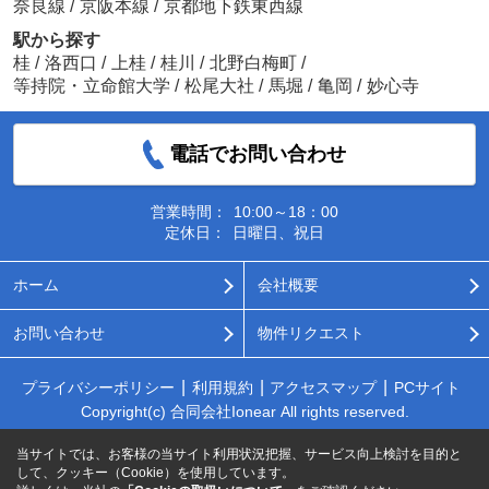
奈良線
/
京阪本線
/
京都地下鉄東西線
駅から探す
桂
/
洛西口
/
上桂
/
桂川
/
北野白梅町
/
等持院・立命館大学
/
松尾大社
/
馬堀
/
亀岡
/
妙心寺
電話でお問い合わせ
営業時間：
10:00～18：00
定休日：
日曜日、祝日
ホーム
会社概要
お問い合わせ
物件リクエスト
プライバシーポリシー
利用規約
アクセスマップ
PCサイト
Copyright(c) 合同会社Ionear All rights reserved.
当サイトでは、お客様の当サイト利用状況把握、サービス向上検討を目的と
して、クッキー（Cookie）を使用しています。