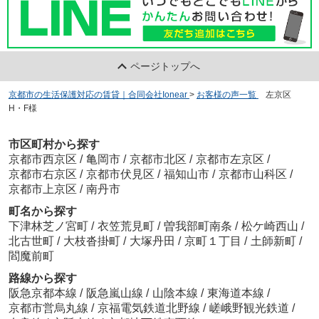
ページトップへ
京都市の生活保護対応の賃貸｜合同会社Ionear
>
お客様の声一覧
>
左京区
H・F様
市区町村から探す
京都市西京区
/
亀岡市
/
京都市北区
/
京都市左京区
/
京都市右京区
/
京都市伏見区
/
福知山市
/
京都市山科区
/
京都市上京区
/
南丹市
町名から探す
下津林芝ノ宮町
/
衣笠荒見町
/
曽我部町南条
/
松ケ崎西山
/
北古世町
/
大枝沓掛町
/
大塚丹田
/
京町１丁目
/
土師新町
/
閻魔前町
路線から探す
阪急京都本線
/
阪急嵐山線
/
山陰本線
/
東海道本線
/
京都市営烏丸線
/
京福電気鉄道北野線
/
嵯峨野観光鉄道
/