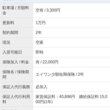
駐車場 / 月額料
空有 / 3,300円
金
更新料
1万円
契約期間
2年
現況
空家
入居可能日
即時
保険加入 / 料金
有 / 22,000円
保険名 / 保険期
エイワン少額短期保険 / 2年
間
保証人代行義務
必加入
保証人代行利用
家賃保証料：40,696円 継続保証料 15,0
料
00円(1年)