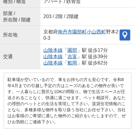
種別 / 構造
アパート / 鉄骨造
部屋 /
203 / 2階 / 2階建
所在階 / 階建
京都府
南丹市
園部町小山西町
野本2
所在地
0-3
山陰本線
「
園部
」駅 徒歩17分
交通
山陰本線
「
吉富
」駅 徒歩39分
山陰本線
「
船岡
」駅 徒歩62分
駐車場が空いているので、車をお持ちの方も安心です。令和8
年4月までの引越し予定の方はニーズのあるこの物件が良いで
す。一人暮らしに贅沢な1DKの間取り。物で生活スペースが圧
迫されることなく、快適に過ごせます。ペット相談可。あなた
の理想のペットとの生活を実現して下さい。賃貸住宅情報のこ
となら、多種多様な物件を取り扱う当社にお任せ下さい。当社
はお客様のご希望に適した物件のご紹介をいたしますので、ぜ
ひお気軽にご連絡下さい。