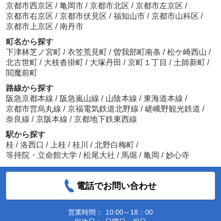
京都市西京区
/
亀岡市
/
京都市北区
/
京都市左京区
/
京都市右京区
/
京都市伏見区
/
福知山市
/
京都市山科区
/
京都市上京区
/
南丹市
町名から探す
下津林芝ノ宮町
/
衣笠荒見町
/
曽我部町南条
/
松ケ崎西山
/
北古世町
/
大枝沓掛町
/
大塚丹田
/
京町１丁目
/
土師新町
/
閻魔前町
路線から探す
阪急京都本線
/
阪急嵐山線
/
山陰本線
/
東海道本線
/
京都市営烏丸線
/
京福電気鉄道北野線
/
嵯峨野観光鉄道
/
奈良線
/
京阪本線
/
京都地下鉄東西線
駅から探す
桂
/
洛西口
/
上桂
/
桂川
/
北野白梅町
/
等持院・立命館大学
/
松尾大社
/
馬堀
/
亀岡
/
妙心寺
電話でお問い合わせ
営業時間：
10:00～18：00