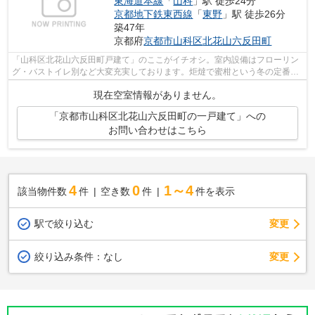
東海道本線
「
山科
」駅 徒歩24分
京都地下鉄東西線
「
東野
」駅 徒歩26分
築47年
京都府
京都市山科区
北花山六反田町
「山科区北花山六反田町戸建て」のここがイチオシ。室内設備はフローリン
グ・バストイレ別など大変充実しております。炬燵で蜜柑という冬の定番ス
タイルが実現できる和室があります。...
現在空室情報がありません。
「京都市山科区北花山六反田町の一戸建て」への
お問い合わせはこちら
4
0
1～4
該当物件数
件
空き数
件
件を表示
駅で絞り込む
変更
変更
絞り込み条件：
なし