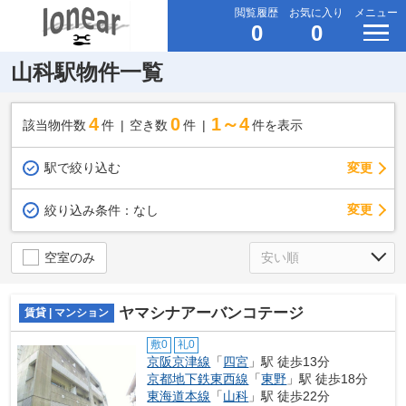
閲覧履歴
お気に入り
メニュー
0
0
山科駅物件一覧
4
0
1～4
該当物件数
件
空き数
件
件を表示
駅で絞り込む
変更
変更
絞り込み条件：
なし
空室のみ
ヤマシナアーバンコテージ
賃貸 | マンション
敷0
礼0
京阪京津線
「
四宮
」駅 徒歩13分
京都地下鉄東西線
「
東野
」駅 徒歩18分
東海道本線
「
山科
」駅 徒歩22分