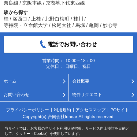
奈良線
/
京阪本線
/
京都地下鉄東西線
駅から探す
桂
/
洛西口
/
上桂
/
北野白梅町
/
桂川
/
等持院・立命館大学
/
松尾大社
/
馬堀
/
亀岡
/
妙心寺
電話でお問い合わせ
営業時間：
10:00～18：00
定休日：
日曜日、祝日
ホーム
会社概要
お問い合わせ
物件リクエスト
プライバシーポリシー
利用規約
アクセスマップ
PCサイト
Copyright(c) 合同会社Ionear All rights reserved.
当サイトでは、お客様の当サイト利用状況把握、サービス向上検討を目的と
して、クッキー（Cookie）を使用しています。