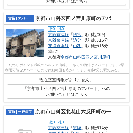
お問い合わせはこちら
京都市山科区四ノ宮川原町のアパート
賃貸 | アパート
敷0
礼0
京阪京津線
「
四宮
」駅 徒歩6分
京阪京津線
「
追分
」駅 徒歩15分
東海道本線
「
山科
」駅 徒歩16分
築52年
京都府
京都市山科区
四ノ宮川原町
こだわりポイント満載のパルフェ山科。こちらの物件はアパートです。2駅
利用可能なアパートなので行動範囲も広がります。徒歩6分に駅のある、ニ
ーズの高い物件です。こちら京都市山科...
現在空室情報がありません。
「京都市山科区四ノ宮川原町のアパート」への
お問い合わせはこちら
京都市山科区北花山六反田町の一戸建て
賃貸 | 一戸建て
敷0
礼0
京阪京津線
「
御陵
」駅 徒歩14分