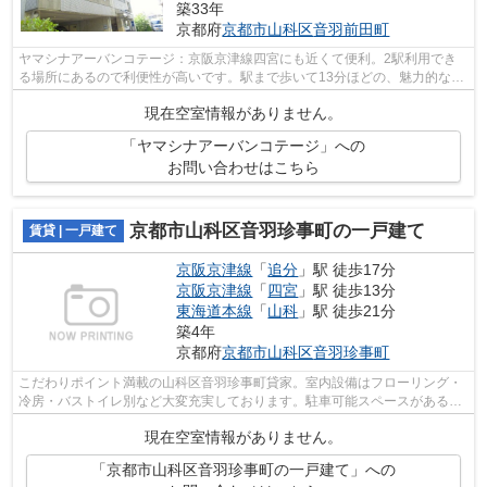
築33年
京都府
京都市山科区
音羽前田町
ヤマシナアーバンコテージ：京阪京津線四宮にも近くて便利。2駅利用でき
る場所にあるので利便性が高いです。駅まで歩いて13分ほどの、魅力的な立
地の物件です。こちらはマンションタイ...
現在空室情報がありません。
「ヤマシナアーバンコテージ」への
お問い合わせはこちら
京都市山科区音羽珍事町の一戸建て
賃貸 | 一戸建て
京阪京津線
「
追分
」駅 徒歩17分
京阪京津線
「
四宮
」駅 徒歩13分
東海道本線
「
山科
」駅 徒歩21分
築4年
京都府
京都市山科区
音羽珍事町
こだわりポイント満載の山科区音羽珍事町貸家。室内設備はフローリング・
冷房・バストイレ別など大変充実しております。駐車可能スペースがあるの
で遠くへの駐車が不要です。敷地内に...
現在空室情報がありません。
「京都市山科区音羽珍事町の一戸建て」への