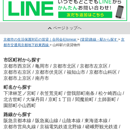
ページトップへ
京都市の生活保護対応の賃貸｜合同会社Ionear
>
(賃貸)路線・駅から探す
>
京
都市交通局京都地下鉄東西線
>
山科駅の賃貸物件
市区町村から探す
京都市西京区
/
亀岡市
/
京都市北区
/
京都市左京区
/
京都市右京区
/
京都市伏見区
/
福知山市
/
京都市山科区
/
京都市上京区
/
南丹市
町名から探す
下津林芝ノ宮町
/
衣笠荒見町
/
曽我部町南条
/
松ケ崎西山
/
北古世町
/
大塚丹田
/
京町１丁目
/
閻魔前町
/
土師新町
/
園部町小山西町
路線から探す
阪急京都本線
/
阪急嵐山線
/
山陰本線
/
東海道本線
/
京都市営烏丸線
/
京福電気鉄道北野線
/
嵯峨野観光鉄道
/